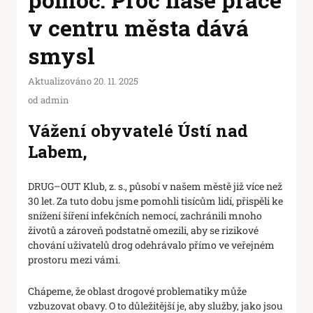
v centru města dává
smysl
Aktualizováno 20. 11. 2025
od
admin
Vážení obyvatelé Ústí nad
Labem,
DRUG–OUT Klub, z. s., působí v našem městě již více než
30 let. Za tuto dobu jsme pomohli tisícům lidí, přispěli ke
snížení šíření infekčních nemocí, zachránili mnoho
životů a zároveň podstatně omezili, aby se rizikové
chování uživatelů drog odehrávalo přímo ve veřejném
prostoru mezi vámi.
Chápeme, že oblast drogové problematiky může
vzbuzovat obavy. O to důležitější je, aby služby, jako jsou